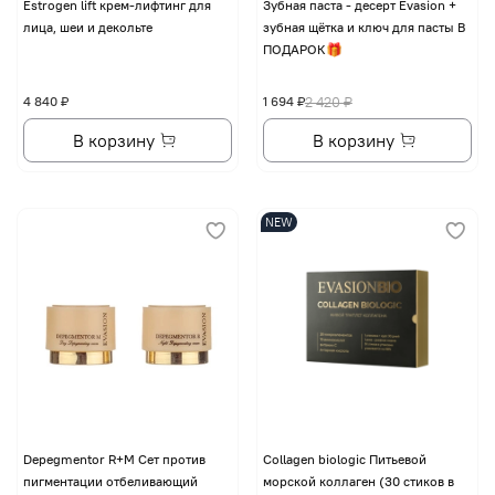
Еstrogen lift крем-лифтинг для
Зубная паста - десерт Evasion +
лица, шеи и декольте
зубная щётка и ключ для пасты В
ПОДАРОК🎁
4 840 ₽
1 694 ₽
2 420 ₽
В корзину
В корзину
NEW
Depegmentor R+M Сет против
Collagen biologic Питьевой
пигментации отбеливающий
морской коллаген (30 стиков в