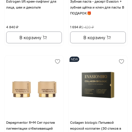
Еstrogen lift крем-лифтинг для
Зубная паста - десерт Evasion +
лица, шеи и декольте
зубная щётка и ключ для пасты В
ПОДАРОК🎁
4 840 ₽
1 694 ₽
2 420 ₽
В корзину
В корзину
NEW
Depegmentor R+M Сет против
Collagen biologic Питьевой
пигментации отбеливающий
морской коллаген (30 стиков в