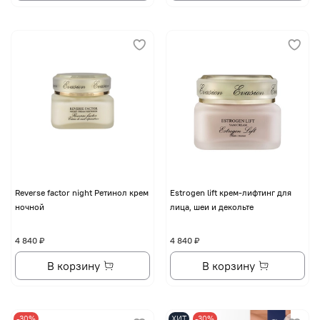
Reverse factor night Ретинол крем
Еstrogen lift крем-лифтинг для
ночной
лица, шеи и декольте
4 840 ₽
4 840 ₽
В корзину
В корзину
-30%
ХИТ
-30%