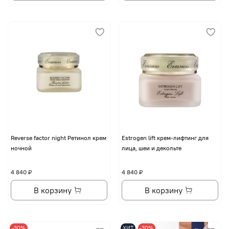
Reverse factor night Ретинол крем
Еstrogen lift крем-лифтинг для
ночной
лица, шеи и декольте
4 840 ₽
4 840 ₽
В корзину
В корзину
-30%
ХИТ
-30%