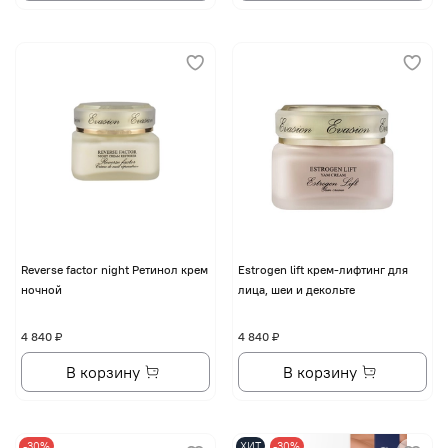
Reverse factor night Ретинол крем
Еstrogen lift крем-лифтинг для
ночной
лица, шеи и декольте
4 840 ₽
4 840 ₽
В корзину
В корзину
-30%
ХИТ
-30%